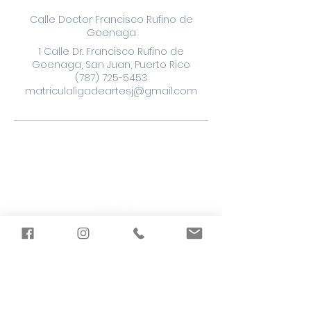
Calle Doctor Francisco Rufino de
Goenaga
1 Calle Dr. Francisco Rufino de
Goenaga, San Juan, Puerto Rico
(787) 725-5453
matriculaligadeartesj@gmail.com
LIGA ESTUDIANTES
DE ARTE DE SAN JUAN