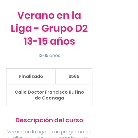
Verano en la
Liga - Grupo D2
13-15 años
13-15 años
565
dólares
Finalizado
F
$565
estadounidenses
i
n
Calle Doctor Francisco Rufino
a
de Goenaga
l
i
z
a
Descripción del curso
d
o
Verano en la Liga es un programa de
talleres de verano diseñado para