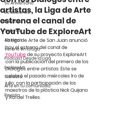
50 Aniversario
artistas, la Liga de Arte
Exhibiciones
estrena el canal de
Eventos
YouTube de ExploreArt
Talleres
Alianzas
La Liga de Arte de San Juan anunció 
hoy el estreno del canal de 
Verano en la Liga
YouTube
 de su proyecto 
ExploreArt
Podcast Desde la Liga
con la publicación del primero de los 
ExploreArt
Diálogos entre artistas
. Éste se 
celebró el pasado miércoles 1ro de 
Subasta
julio, con la participación de los 
Arte en tu comunidad
maestros de la plástica Nick Quijano 
Revista
y Rafael Trelles.