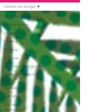
Verano en la Liga
Todas las entradas
50 Aniversario
Exhibiciones
Eventos
Talleres
Alianzas
Verano en la Liga
Podcast Desde la
Liga
ExploreArt
Subasta
Arte en tu
comunidad