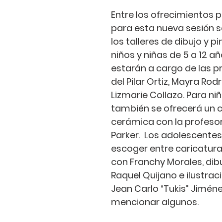
Entre los 
ofrecimientos p
para esta nueva sesión s
los talleres de dibujo y p
niños y niñas de 5 a 12 añ
estarán a cargo de las p
del Pilar Ortiz, Mayra Rodr
Lizmarie Collazo
. Para ni
también se ofrecerá un c
cerámica con la profeso
Parker
.  Los adolescente
escoger entre caricatura
con 
Franchy Morales
, dib
Raquel Quijano
 e ilustrac
Jean Carlo “Tukis” Jimén
mencionar algunos. 