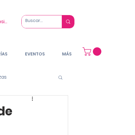
esión
ÍAS
EVENTOS
MÁS
zas
tu comunidad
de