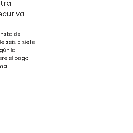
tra 
ecutiva 
onsta de 
 seis o siete 
gún la 
ere el pago 
ma 