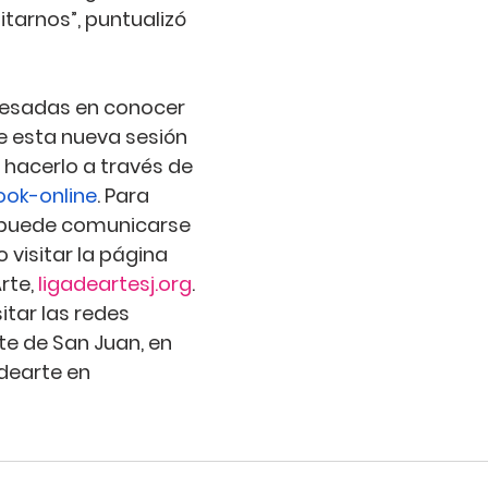
sitarnos”
, puntualizó 
resadas en
 conocer 
e
 esta nueva sesión 
 hacerlo a través de 
ook-online
. Para 
 puede comunicarse 
 visitar la página 
rte, 
ligadeartesj.org
. 
tar las redes 
te de San Juan, en 
dearte en 