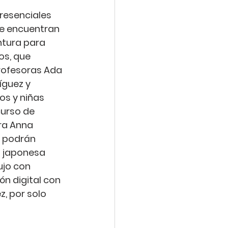
resenciales
e encuentran 
intura para 
os, que 
rofesoras 
Ada 
íguez y 
ños y niñas 
urso de 
ra 
Anna 
s podrán 
 japonesa 
ujo con 
ión digital con 
ez
, por solo 