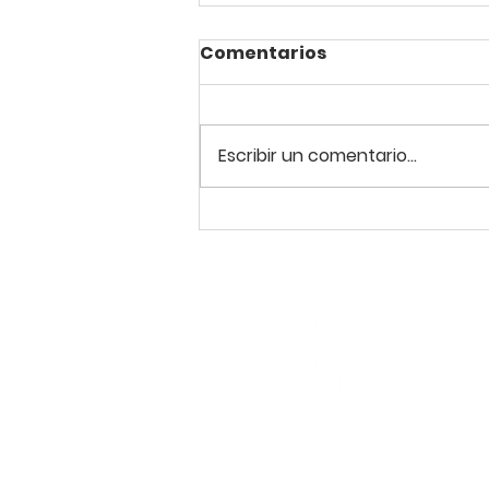
Comentarios
Escribir un comentario...
La Liga de Arte fortalece
su segunda sesión con
nuevos cursos