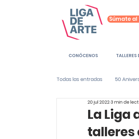
Súmate al 
CONÓCENOS
TALLERES 
Todas las entradas
50 Aniver
20 jul 2022
3 min de lec
Verano en la Liga
Podcas
La Liga
talleres
Revista