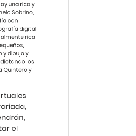
ay una rica y 
elo Sobrino
, 
fía con 
ografía digital 
ualmente rica 
pequeños, 
 y dibujo y 
dictando los 
a Quintero
 y 
rtuales 
ariada, 
endrán, 
ar el 