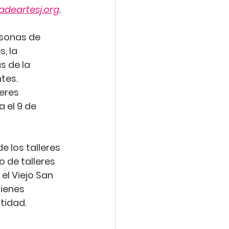
gadeartesj.org
.
rsonas de 
, la 
 de la 
tes. 
eres 
 el 9 de 
 los talleres 
 de talleres 
el Viejo San 
ienes 
tidad.