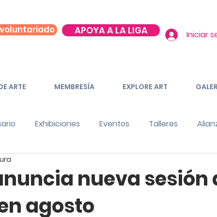
voluntariado
APOYA A LA LIGA
Iniciar s
DE ARTE
MEMBRESÍA
EXPLORE ART
GALER
sario
Exhibiciones
Eventos
Talleres
Alian
tura
t Desde la Liga
ExploreArt
Subasta
Arte en 
 anuncia nueva sesión 
 en agosto