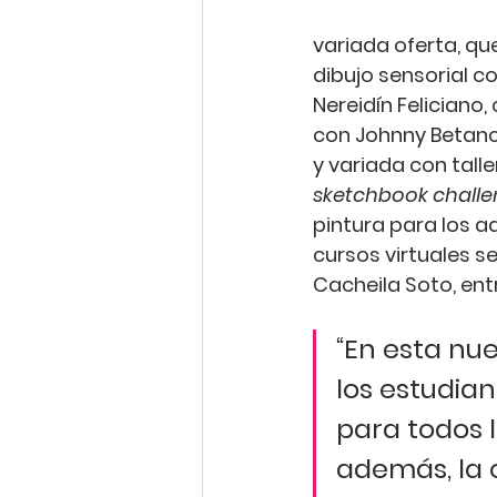
variada oferta, qu
dibujo sensorial co
Nereidín Feliciano
,
con 
Johnny Betan
y variada con tall
sketchbook chall
pintura para los a
cursos virtuales s
Cacheila Soto
, ent
“En esta nue
los estudia
para todos l
además, la 