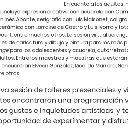
En cuanto a los adultos, h
e incluye expresión creativa con acuarela con 
Carm
n 
Inés Aponte
, serigrafía con 
Luis Maisonet
, caligra
 cerámica con 
Lorraine de Castro y Luis Ivorra
 y fot
court
, entre muchos otros. La 
sesión virtual
 será ig
eres de caricatura y dibujo y pintura para los más 
enge
 para los adolescentes y acuarela, autorretrato
dultos. Entre los maestros y maestras que estarán 
e encuentran 
Elveen González
, 
Ricardo Marrero
, 
Nor
re otros.
va sesión de talleres presenciales y vi
ntes encontrarán una programación v
os gustos e inquietudes artísticas, y t
oportunidad de experimentar y disfrut