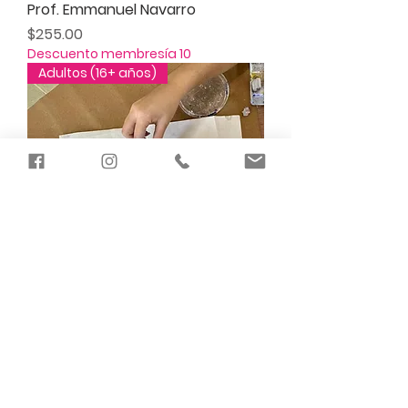
Prof. Emmanuel Navarro
Precio
$255.00
Descuento membresía 10
Adultos (16+ años)
PERSPECTIVA I Y II [318PRS] - Prof.
Irmaris Santiago
Precio
$220.00
Descuento membresía 10