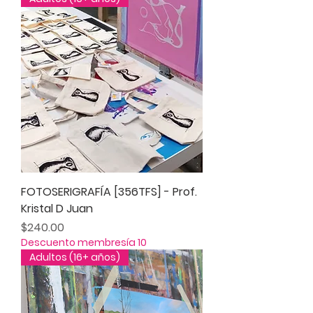
FOTOSERIGRAFÍA [356TFS] - Prof.
Kristal D Juan
Precio
$240.00
Descuento membresía 10
Adultos (16+ años)