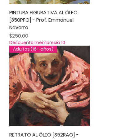
PINTURA FIGURATIVA AL ÓLEO
[350PFO] - Prof. Emmanuel
Navarro
Precio
$250.00
Descuento membresía 10
Adultos (16+ años)
RETRATO AL ÓLEO [352RAO] -