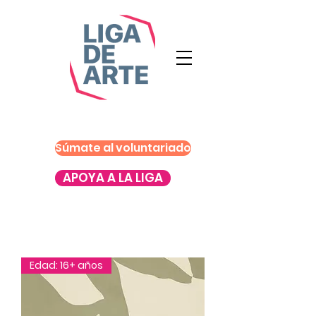
Súmate al voluntariado
APOYA A LA LIGA
Edad: 16+ años