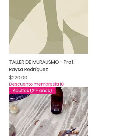
TALLER DE MURALISMO - Prof.
Raysa Rodríguez
Precio
$220.00
Descuento membresía 10
Adultos (21+ años)