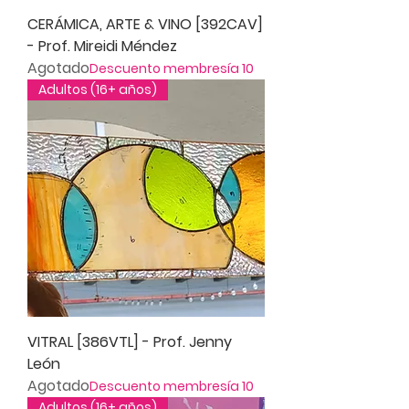
CERÁMICA, ARTE & VINO [392CAV]
- Prof. Mireidi Méndez
Agotado
Descuento membresía 10
Adultos (16+ años)
VITRAL [386VTL] - Prof. Jenny
León
Agotado
Descuento membresía 10
Adultos (16+ años)