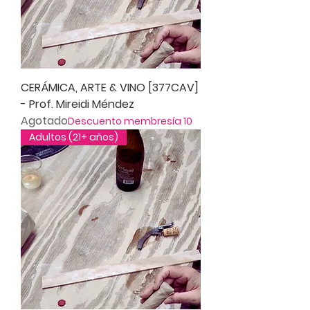
CERÁMICA, ARTE & VINO [377CAV]
- Prof. Mireidi Méndez
Agotado
Descuento membresía 10
Adultos (21+ años)