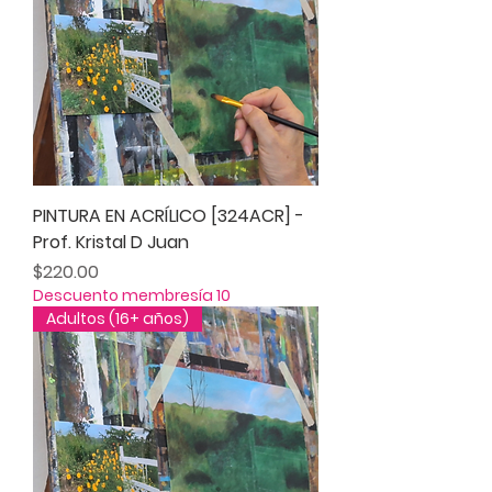
PINTURA EN ACRÍLICO [324ACR] -
Prof. Kristal D Juan
Precio
$220.00
Descuento membresía 10
Adultos (16+ años)