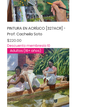
PINTURA EN ACRÍLICO [327ACR] -
Prof. Cacheila Soto
Precio
$220.00
Descuento membresía 10
Adultos (16+ años)