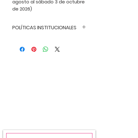
agosto al sábado 3 de octubre
de 2026)
POLÍTICAS INSTITUCIONALES
POLÍTICAS INSTITUCIONALES
• CLÁUSULA
ANTIDISCRIMINATORIA: La Liga
Estudiantes de Arte de San
Juan no discrimina contra
ningún estudiante por razones
de nacionalidad, origen, raza,
sexo, religión, condición física.
• POLÍTICA DE REEMBOLSO: Para
LIGA ESTUDIANTES
los talleres, la Liga Estudiantes
DE ARTE DE SAN JUAN
de Arte tiene como política de
reembolso lo siguiente: Para
los programas de talleres , la
Liga Estudiantes de Arte tiene