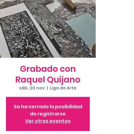
Grabado con
Raquel Quijano
sáb, 20 nov
  |  
Liga de Arte
Se ha cerrado la posibilidad
de registrarse
Ver otros eventos