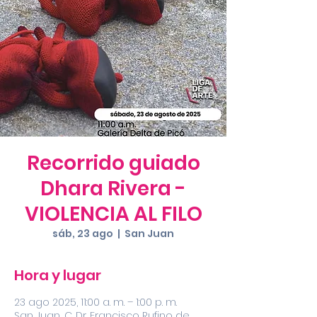
Recorrido guiado
Dhara Rivera -
VIOLENCIA AL FILO
sáb, 23 ago
  |  
San Juan
Hora y lugar
23 ago 2025, 11:00 a. m. – 1:00 p. m.
San Juan, C. Dr. Francisco Rufino de