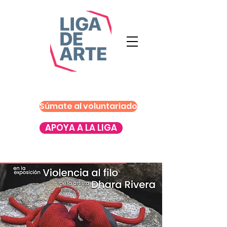
Súmate al voluntariado
APOYA A LA LIGA