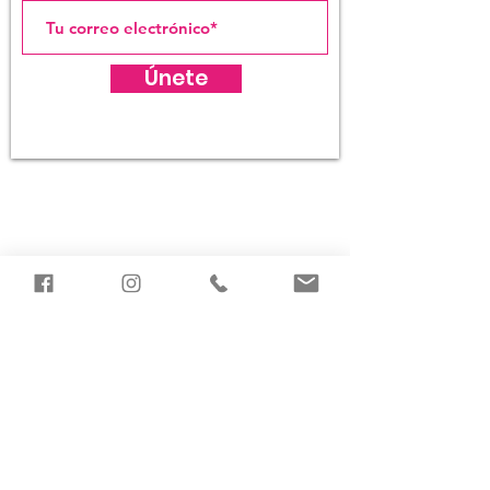
Únete
(787) 725-5453
1 Calle Dr. Francisco Rufino de Goenaga.
Frente a la Plaza del Quinto Centenario,
Viejo San Juan, Puerto Rico 00901
Dirección postal
PO Box
9023804
San Juan.
PR
00902-3804
La Liga Estudiantes de Arte de San Juan se
reserva el derecho de admisión.