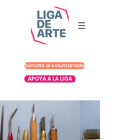
Súmate al voluntariado
APOYA A LA LIGA