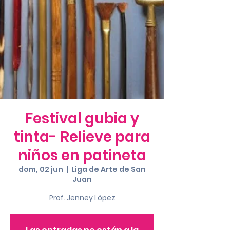
Festival gubia y
tinta- Relieve para
niños en patineta
dom, 02 jun
  |  
Liga de Arte de San
Juan
Prof. Jenney López