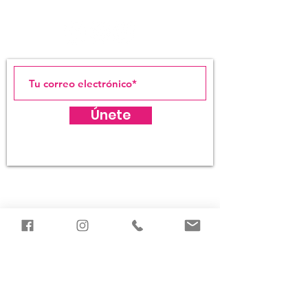
DE ARTE DE SAN JUAN
Únete
(787) 725-5453
1 Calle Dr. Francisco Rufino de Goenaga.
Frente a la Plaza del Quinto Centenario,
Viejo San Juan, Puerto Rico 00901
Dirección postal
PO Box
9023804
San Juan.
PR
00902-3804