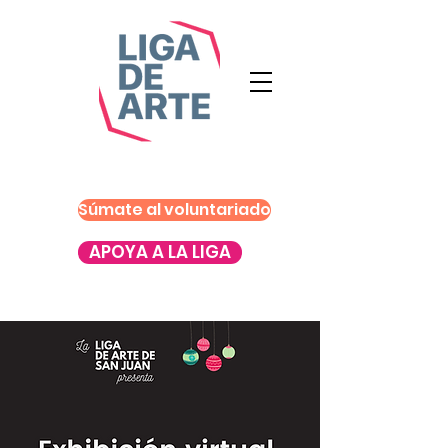
Súmate al voluntariado
APOYA A LA LIGA