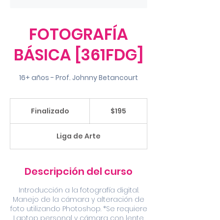
FOTOGRAFÍA
BÁSICA [361FDG]
16+ años - Prof. Johnny Betancourt
195
dólares
Finalizado
F
$195
estadounidenses
i
n
Liga de Arte
a
l
i
z
Descripción del curso
a
d
Introducción a la fotografía digital.
o
Manejo de la cámara y alteración de
foto utilizando Photoshop. *Se requiere
Laptop personal y cámara con lente