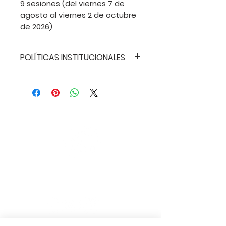
9 sesiones (del viernes 7 de
agosto al viernes 2 de octubre
de 2026)
POLÍTICAS INSTITUCIONALES
POLÍTICAS INSTITUCIONALES
• CLÁUSULA
ANTIDISCRIMINATORIA: La Liga
Estudiantes de Arte de San
Juan no discrimina contra
ningún estudiante por razones
de nacionalidad, origen, raza,
sexo, religión, condición física.
• POLÍTICA DE REEMBOLSO: Para
LIGA ESTUDIANTES
los talleres, la Liga Estudiantes
DE ARTE DE SAN JUAN
de Arte tiene como política de
reembolso lo siguiente: Para
los programas de talleres , la