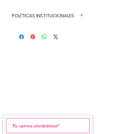
POLÍTICAS INSTITUCIONALES
POLÍTICAS INSTITUCIONALES
• CLÁUSULA
ANTIDISCRIMINATORIA: La Liga
Estudiantes de Arte de San
Juan no discrimina contra
ningún estudiante por razones
de nacionalidad, origen, raza,
sexo, religión, condición física.
• POLÍTICA DE REEMBOLSO: Para
LIGA ESTUDIANTES
los talleres, la Liga Estudiantes
DE ARTE DE SAN JUAN
de Arte tiene como política de
reembolso lo siguiente: Para
los programas de talleres , la
Liga Estudiantes de Arte tiene
como política de reembolso lo